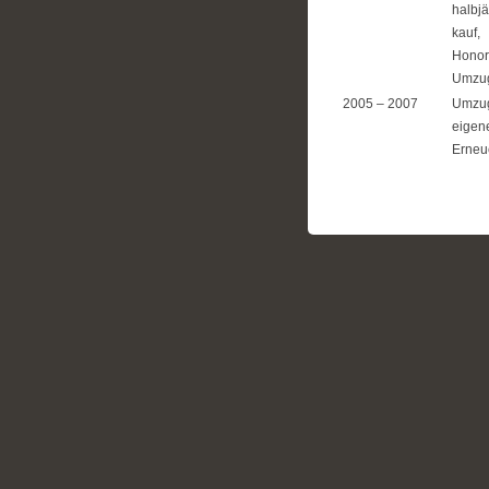
halbj
kauf,
Honor
Umzug
2005 – 2007
Umzug
eigen
Erneu