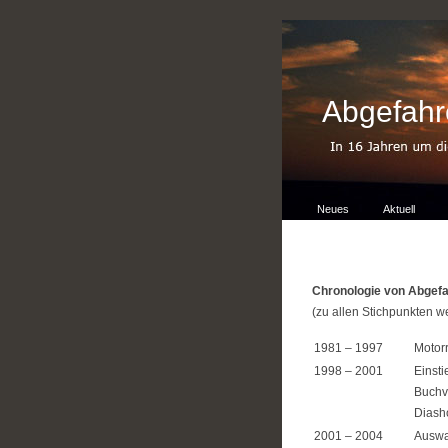
Abgefahr
Neues
Aktuell
Chronologie von Abgef
(zu allen Stichpunkten we
1981 – 1997
Motor
1998 – 2001
Einst
Buchv
Diash
2001 – 2004
Auswa