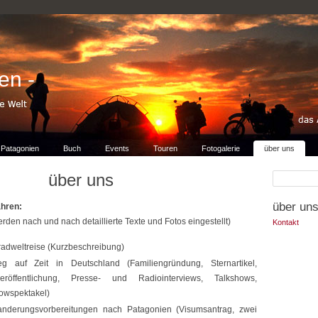
en -
Patagonien
Buch
Events
Touren
Fotogalerie
über uns
über uns
über un
ahren:
rden nach und nach detaillierte Texte und Fotos eingestellt)
Kontakt
radweltreise (Kurzbeschreibung)
ieg auf Zeit in Deutschland (Familiengründung, Sternartikel,
eröffentlichung, Presse- und Radiointerviews, Talkshows,
owspektakel)
nderungsvorbereitungen nach Patagonien (Visumsantrag, zwei