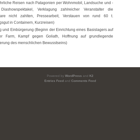
ährliche Reisen nach Patagonien per Wohnmobil, Landsuche und -
 Diashowspektakel, Verklagung zahlreicher Veranstalter die
are nicht zahlten, Pressearbeit, Verstauen von rund 60 t.
sgut in Containern, Kurzreisen)
 und Einbürgerung (Beginn der Einrichtung eines Basislagers auf
er Farm, Kampf gegen Goliath, Hoffnung auf grundlegende
erung des menschlichen Bewusstseins)
Powered by
WordPress
and
K2
Entries Feed
and
Comments Feed