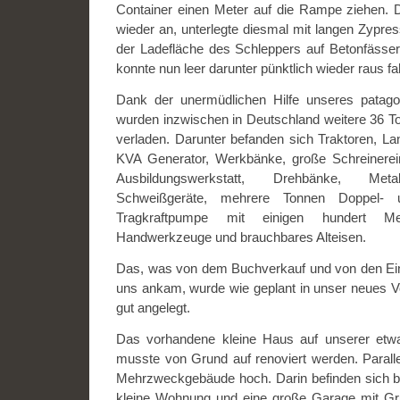
Container einen Meter auf die Rampe ziehen. 
wieder an, unterlegte diesmal mit langen Zypr
der Ladefläche des Schleppers auf Betonfässer
konnte nun leer darunter pünktlich wieder raus fa
Dank der unermüdlichen Hilfe unseres patag
wurden inzwischen in Deutschland weitere 36 To
verladen. Darunter befanden sich Traktoren, Lan
KVA Generator, Werkbänke, große Schreinerei
Ausbildungswerkstatt, Drehbänke, Metal
Schweißgeräte, mehrere Tonnen Doppel- un
Tragkraftpumpe mit einigen hundert Met
Handwerkzeuge und brauchbares Alteisen.
Das, was von dem Buchverkauf und von den Eintri
uns ankam, wurde wie geplant in unser neues V
gut angelegt.
Das vorhandene kleine Haus auf unserer et
musste von Grund auf renoviert werden. Parall
Mehrzweckgebäude hoch. Darin befinden sich ba
kleine Wohnung und eine große Garage mit Gru